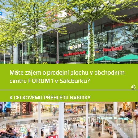
Máte zájem o prodejní plochu v obchodním
centru FORUM 1 v Salcburku?
©
K CELKOVÉMU PŘEHLEDU NABÍDKY