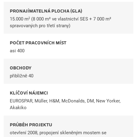
PRONAJÍMATELNÁ PLOCHA (GLA)
15.000 m
(8 000 m² ve vlastnictví SES + 7 000 m²
2
spravovaných pro třetí strany)
POČET PRACOVNÍCH MÍST
asi 400
OBCHODY
přibližně 40
KLÍČOVÍ NÁJEMCI
EUROSPAR, Müller, H&M, McDonalds, DM, New Yorker,
Akakiko
PRŮBĚH PROJEKTU
otevření 2008, propojení skleněným mostem se