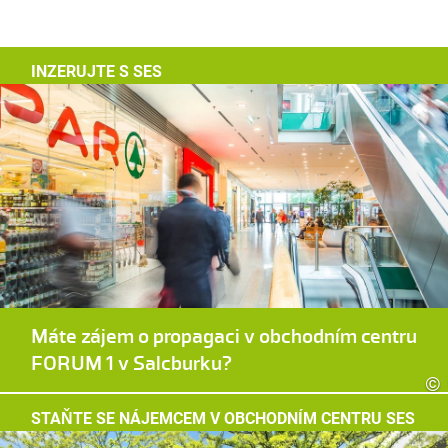
INZERUJTE S SES
Máte zájem o propagaci v obchodním centru
FORUM 1 v Salcburku?
©
STAŇTE SE NÁJEMCEM V OBCHODNÍM CENTRU SES