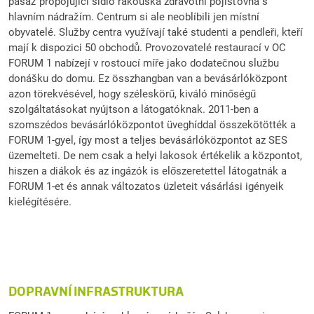
pasáž propojující sídlo rakouská zdravotní pojišťovna s
hlavním nádražím. Centrum si ale neoblíbili jen místní
obyvatelé. Služby centra využívají také studenti a pendleři, kteří
mají k dispozici 50 obchodů. Provozovatelé restaurací v OC
FORUM 1 nabízejí v rostoucí míře jako dodatečnou službu
donášku do domu. Ez összhangban van a bevásárlóközpont
azon törekvésével, hogy széleskörű, kiváló minőségű
szolgáltatásokat nyújtson a látogatóknak. 2011-ben a
szomszédos bevásárlóközpontot üveghíddal összekötötték a
FORUM 1-gyel, így most a teljes bevásárlóközpontot az SES
üzemelteti. De nem csak a helyi lakosok értékelik a központot,
hiszen a diákok és az ingázók is előszeretettel látogatnák a
FORUM 1-et és annak változatos üzleteit vásárlási igényeik
kielégítésére.
DOPRAVNÍ INFRASTRUKTURA