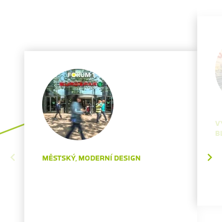
V
B
MĚSTSKÝ, MODERNÍ DESIGN