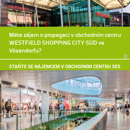
Máte zájem o propagaci v obchodním centru
WESTFIELD SHOPPING CITY SÜD ve
Vösendorfu?
©
STAŇTE SE NÁJEMCEM V OBCHODNÍM CENTRU SES