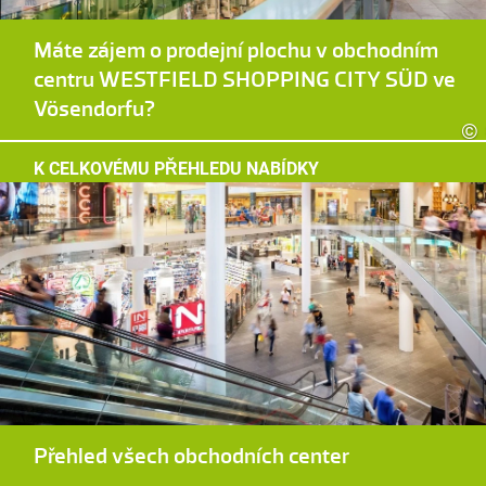
Máte zájem o prodejní plochu v obchodním
centru WESTFIELD SHOPPING CITY SÜD ve
Vösendorfu?
©
K CELKOVÉMU PŘEHLEDU NABÍDKY
Přehled všech obchodních center