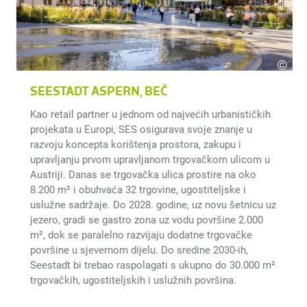
r3
©
Rober
SEESTADT ASPERN, BEČ
Kao retail partner u jednom od najvećih urbanističkih
projekata u Europi, SES osigurava svoje znanje u
razvoju koncepta korištenja prostora, zakupu i
upravljanju prvom upravljanom trgovačkom ulicom u
Austriji. Danas se trgovačka ulica prostire na oko
8.200 m² i obuhvaća 32 trgovine, ugostiteljske i
uslužne sadržaje. Do 2028. godine, uz novu šetnicu uz
jezero, gradi se gastro zona uz vodu površine 2.000
m², dok se paralelno razvijaju dodatne trgovačke
površine u sjevernom dijelu. Do sredine 2030-ih,
Seestadt bi trebao raspolagati s ukupno do 30.000 m²
trgovačkih, ugostiteljskih i uslužnih površina.