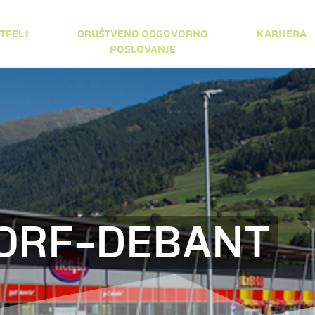
TFELJ
DRUŠTVENO ODGOVORNO
KARIJERA
POSLOVANJE
ORF-DEBANT