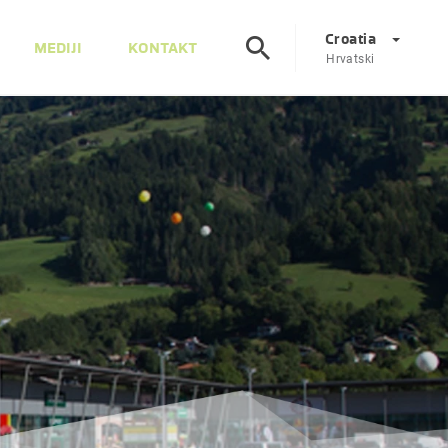
Croatia
MEDIJI
KONTAKT
Hrvatski
Corporate
DE
EN
Austrija
DE
EN
Slovenija
SL
EN
Italija
IT
EN
Mađarska
HU
EN
Češka
CS
EN