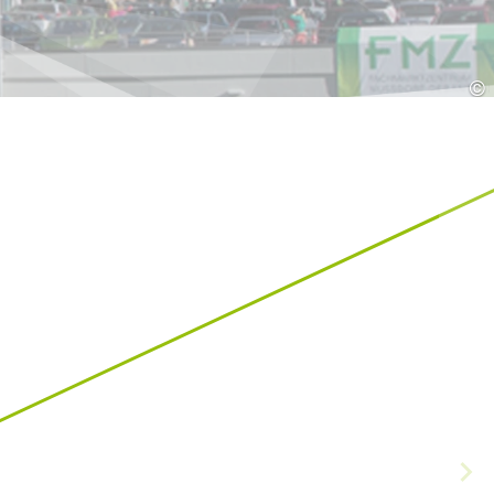
Hrvatska
HR
EN
©