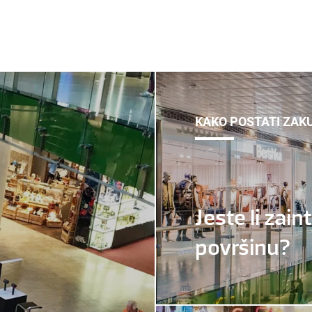
KAKO POSTATI ZAK
Jeste li zai
površinu?