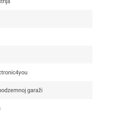
trija
ctronic4you
 podzemnoj garaži
h