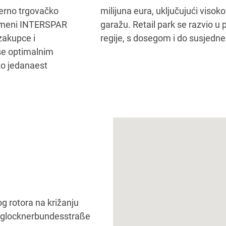
erno trgovačko
nju i podzemnu
remeni INTERSPAR
 za kupce iz šire
 zakupce i
regije, s dosegom i do susjedne I
se optimalnim
ko jedanaest
g rotora na križanju
oßglocknerbundesstraße