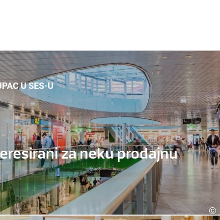
UPAC U SES-U
nteresirani za neku prodajnu
©