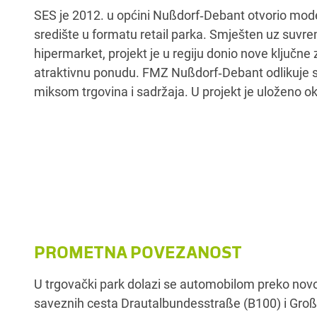
SES je 2012. u općini Nußdorf‑Debant otvorio mod
milijuna eura, uključujući visokokvalitetnu grad
središte u formatu retail parka. Smješten uz suv
garažu. Retail park se razvio u privlačno odredište
hipermarket, projekt je u regiju donio nove ključne
atraktivnu ponudu. FMZ Nußdorf‑Debant odlikuje 
miksom trgovina i sadržaja. U projekt je uloženo o
PROMETNA POVEZANOST
U trgovački park dolazi se automobilom preko novo
saveznih cesta Drautalbundesstraße (B100) i Gr