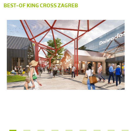
BEST-OF KING CROSS ZAGREB
©
Chap
 CROSS