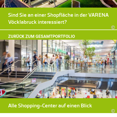
Sind Sie an einer Shopfläche in der VARENA
Vöcklabruck interessiert?
©
ZURÜCK ZUM GESAMTPORTFOLIO
Alle Shopping-Center auf einen Blick
©