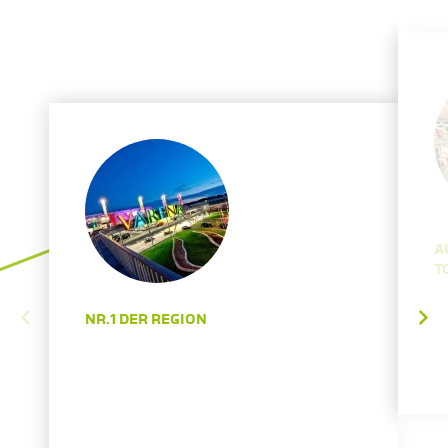
A
O
NR.1 DER REGION