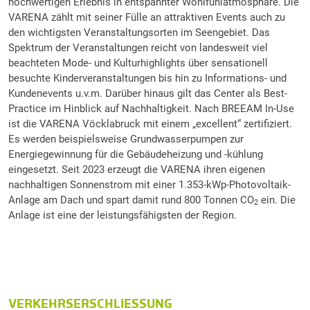
hochwertigen Erlebnis in entspannter Wohlfühlatmosphäre. Die
VARENA zählt mit seiner Fülle an attraktiven Events auch zu
den wichtigsten Veranstaltungsorten im Seengebiet. Das
Spektrum der Veranstaltungen reicht von landesweit viel
beachteten Mode- und Kulturhighlights über sensationell
besuchte Kinderveranstaltungen bis hin zu Informations- und
Kundenevents u.v.m. Darüber hinaus gilt das Center als Best-
Practice im Hinblick auf Nachhaltigkeit. Nach BREEAM In-Use
ist die VARENA Vöcklabruck mit einem
„
excellent
“
zertifiziert.
Es werden beispielsweise Grundwasserpumpen zur
Energiegewinnung für die Gebäudeheizung und -kühlung
eingesetzt. Seit 2023 erzeugt die VARENA ihren eigenen
nachhaltigen Sonnenstrom mit einer 1.353-kWp-Photovoltaik-
Anlage am Dach und spart damit rund 800 Tonnen CO
ein. Die
2
Anlage ist eine der leistungsfähigsten der Region.
VERKEHRSERSCHLIESSUNG