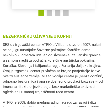
BEZGRANIČKO UŽIVANJE U KUPNJI
SES-ov trgovački centar ATRIO u Villachu otvoren 2007. nalazi
se na jugu austrijske Savezne pokrajine Koruške, samo
nekoliko kilometara udaljen od slovenske i talijanske granice i
u samom središtu područja koje čine austrijska pokrajina
Koruška, Slovenija i talijanska regija Furlanija-Julijska krajina.
Ovaj je trgovački centar privlačan za brojne posjetitelje iz sve
ove tri susjedne zemlje. Misao vodilja centra je „senza confini“,
odnosno bez granica i ona se dosljedno provlači kroz sve – od
imena, arhitekture, jezika boja, kroz marketinške aktivnosti i
ogleda se i u samoj trojezičnosti rada centra.
ATRIO je 2008. dobio međunaradnu nagradu za razvoj i dizajn