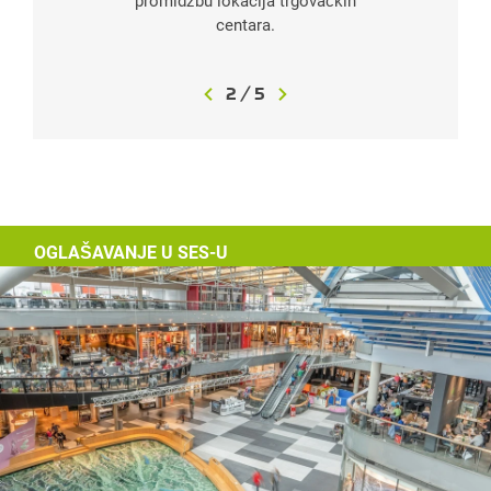
promidžbu lokacija trgovačkih
centara.
2
/
5
OGLAŠAVANJE U SES-U