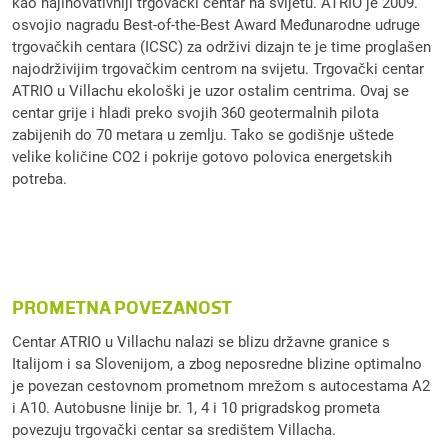
kao najinovativniji trgovački centar na svijetu. ATRIO je 2009.
osvojio nagradu Best-of-the-Best Award Međunarodne udruge
trgovačkih centara (ICSC) za održivi dizajn te je time proglašen
najodrživijim trgovačkim centrom na svijetu. Trgovački centar
ATRIO u Villachu ekološki je uzor ostalim centrima. Ovaj se
centar grije i hladi preko svojih 360 geotermalnih pilota
zabijenih do 70 metara u zemlju. Tako se godišnje uštede
velike količine CO2 i pokrije gotovo polovica energetskih
potreba.
PROMETNA POVEZANOST
Centar ATRIO u Villachu nalazi se blizu državne granice s
Italijom i sa Slovenijom, a zbog neposredne blizine optimalno
je povezan cestovnom prometnom mrežom s autocestama A2
i A10. Autobusne linije br. 1, 4 i 10 prigradskog prometa
povezuju trgovački centar sa središtem Villacha.