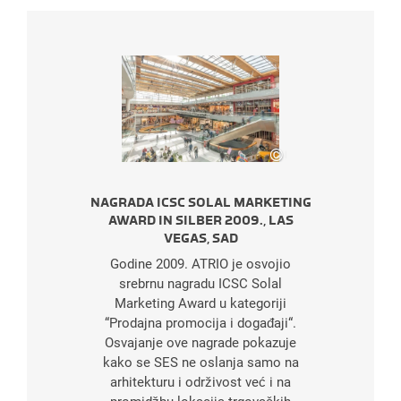
©
r
Marco Riebler
NAGRADA ICSC SOLAL MARKETING
AWARD IN SILBER 2009., LAS
VEGAS, SAD
Godine 2009. ATRIO je osvojio
srebrnu nagradu ICSC Solal
Marketing Award u kategoriji
“Prodajna promocija i događaji“.
Osvajanje ove nagrade pokazuje
kako se SES ne oslanja samo na
arhitekturu i održivost već i na