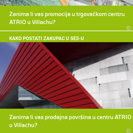
Zanima li vas promocija u trgovačkom centru
ATRIO u Villachu?
©
KAKO POSTATI ZAKUPAC U SES-U
Zanima li vas prodajna površina u centru ATRIO
u Villachu?
©