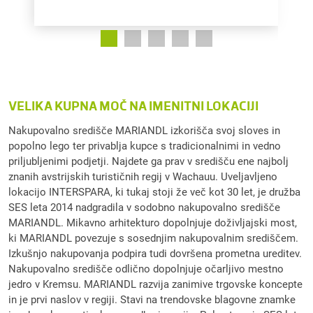
VELIKA KUPNA MOČ NA IMENITNI LOKACIJI
Nakupovalno središče MARIANDL izkorišča svoj sloves in
popolno lego ter privablja kupce s tradicionalnimi in vedno
priljubljenimi podjetji. Najdete ga prav v središču ene najbolj
znanih avstrijskih turističnih regij v Wachauu. Uveljavljeno
lokacijo INTERSPARA, ki tukaj stoji že več kot 30 let, je družba
SES leta 2014 nadgradila v sodobno nakupovalno središče
MARIANDL. Mikavno arhitekturo dopolnjuje doživljajski most,
ki MARIANDL povezuje s sosednjim nakupovalnim središčem.
Izkušnjo nakupovanja podpira tudi dovršena prometna ureditev.
Nakupovalno središče odlično dopolnjuje očarljivo mestno
jedro v Kremsu. MARIANDL razvija zanimive trgovske koncepte
in je prvi naslov v regiji. Stavi na trendovske blagovne znamke