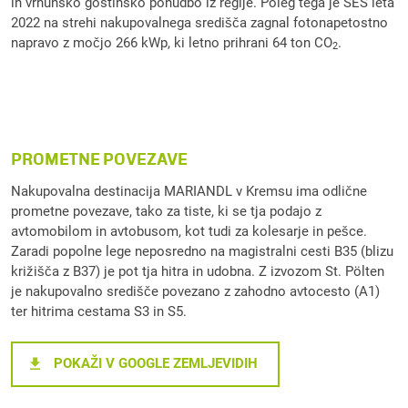
in vrhunsko gostinsko ponudbo iz regije. Poleg tega je SES leta
2022 na strehi nakupovalnega središča zagnal fotonapetostno
napravo z močjo 266 kWp, ki letno prihrani 64 ton CO
.
2
PROMETNE POVEZAVE
Nakupovalna destinacija MARIANDL v Kremsu ima odlične
prometne povezave, tako za tiste, ki se tja podajo z
avtomobilom in avtobusom, kot tudi za kolesarje in pešce.
Zaradi popolne lege neposredno na magistralni cesti B35 (blizu
križišča z B37) je pot tja hitra in udobna. Z izvozom St. Pölten
je nakupovalno središče povezano z zahodno avtocesto (A1)
ter hitrima cestama S3 in S5.
POKAŽI V GOOGLE ZEMLJEVIDIH