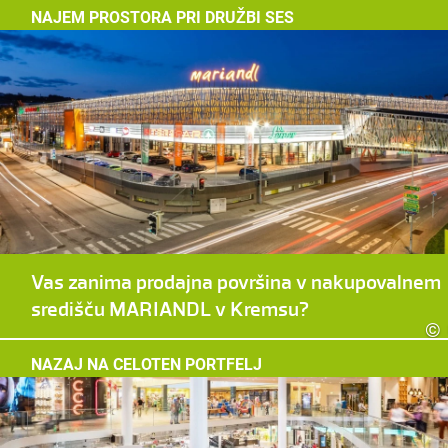
NAJEM PROSTORA PRI DRUŽBI SES
Vas zanima prodajna površina v nakupovalnem
središču MARIANDL v Kremsu?
©
NAZAJ NA CELOTEN PORTFELJ