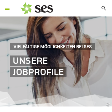
VIELFÄLTIGE MÖGLICHKEITEN BEI SES
UNSERE
JOBPROFILE
©