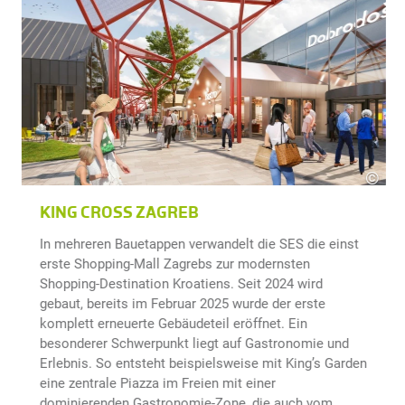
©
Chap
 Fritz
KING CROSS ZAGREB
In mehreren Bauetappen verwandelt die SES die einst
erste Shopping-Mall Zagrebs zur modernsten
Shopping-Destination Kroatiens. Seit 2024 wird
gebaut, bereits im Februar 2025 wurde der erste
komplett erneuerte Gebäudeteil eröffnet. Ein
besonderer Schwerpunkt liegt auf Gastronomie und
Erlebnis. So entsteht beispielsweise mit King’s Garden
eine zentrale Piazza im Freien mit einer
dominierenden Gastronomie-Zone, die auch vom