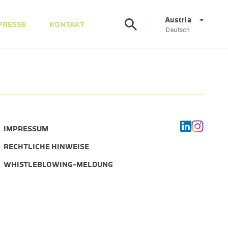
Austria
PRESSE
KONTAKT
Deutsch
Corporate
DE
EN
Österreich
DE
EN
IMPRESSUM
Slowenien
SL
EN
RECHTLICHE HINWEISE
WHISTLEBLOWING-MELDUNG
Italien
IT
EN
Ungarn
HU
EN
Tschechien
CS
EN