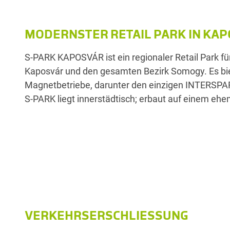
MODERNSTER RETAIL PARK IN KA
S-PARK KAPOSVÁR ist ein regionaler Retail Park für
brachliegenden Areal in Richtung Dombóvár. Der Retail P
Kaposvár und den gesamten Bezirk Somogy. Es bie
Zusammenarbeit mit SPAR Ungarn entwickelt und eröf
Magnetbetriebe, darunter den einzigen INTERSPAR
S-PARK liegt innerstädtisch; erbaut auf einem ehe
VERKEHRSERSCHLIESSUNG