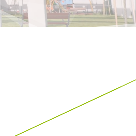
Kroatien
HR
EN