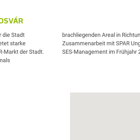
POSVÁR
 die Stadt
ark wurde in
tet starke
fnete unter
-Markt der Stadt.
SES-Management im Frühjahr 
mals