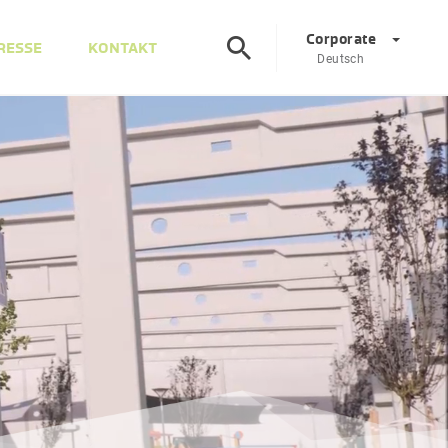
Corporate
RESSE
KONTAKT
Deutsch
Corporate
DE
EN
Österreich
DE
EN
Slowenien
SL
EN
Italien
IT
EN
Ungarn
HU
EN
Tschechien
CS
EN