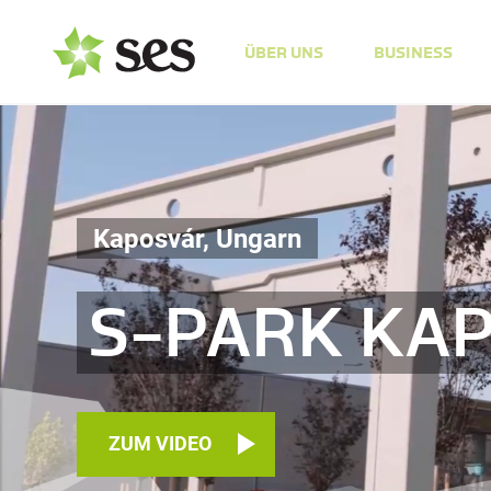
ÜBER UNS
BUSINESS
Kaposvár, Ungarn
S-PARK KA
ZUM VIDEO