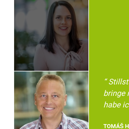
Stills
bringe 
habe ic
TOMÁŠ H