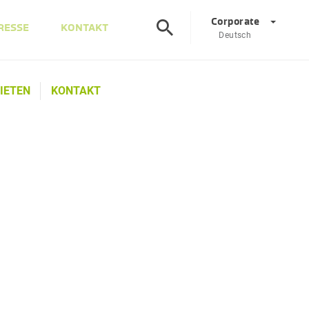
Corporate
RESSE
KONTAKT
Deutsch
©
Corporate
DE
EN
IETEN
KONTAKT
Österreich
DE
EN
Slowenien
SL
EN
Italien
IT
EN
Ungarn
HU
EN
Tschechien
CS
EN