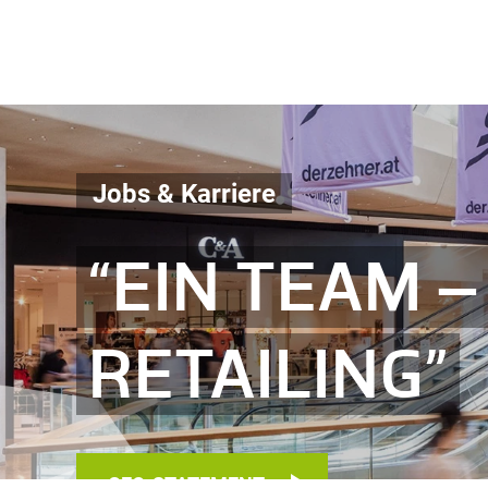
Jobs & Karriere
“EIN TEAM –
RETAILING”
CEO-STATEMENT