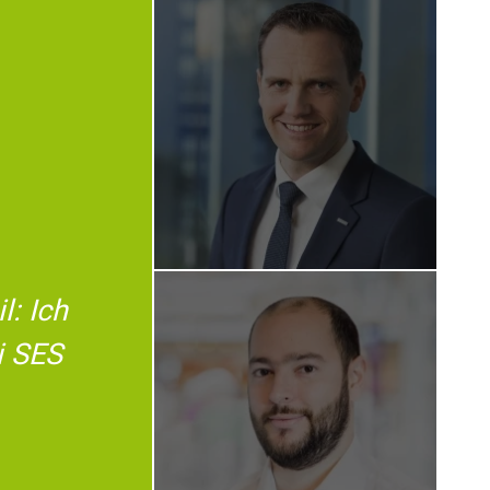
l: Ich
i SES