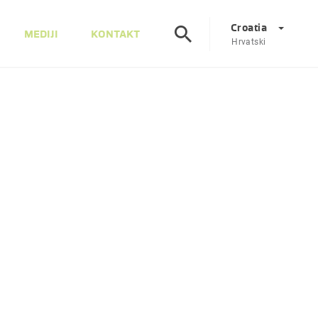
Croatia
MEDIJI
KONTAKT
Hrvatski
Corporate
DE
EN
Austrija
DE
EN
Slovenija
SL
EN
Italija
IT
EN
Mađarska
HU
EN
Češka
CS
EN