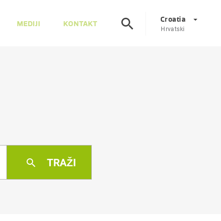
Croatia
MEDIJI
KONTAKT
Hrvatski
Corporate
DE
EN
Austrija
DE
EN
Slovenija
SL
EN
Italija
IT
EN
TRAŽI
Mađarska
HU
EN
Češka
CS
EN