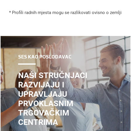
* Profili radnih mjesta mogu se razlikovati ovisno o zemlji
SES KAO POSLODAVAC
NAŠI STRUČNJACI
RAZVIJAJU I
UPRAVLJAJU
PRVOKLASNIM
TRGOVAČKIM
CENTRIMA