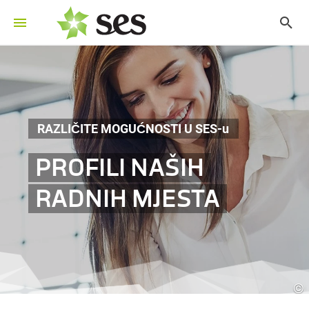
RAZLIČITE MOGUĆNOSTI U SES-u
PROFILI NAŠIH
RADNIH MJESTA
©