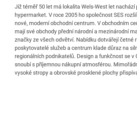
Již téměř 50 let má lokalita Wels-West let nachází
prostoru a poskytují dostatek denního světla pro n
hypermarket. V roce 2005 ho společnost SES rozšíř
MAX.CENTER nabízí svým návštěvníkům praktické 
nové, moderní obchodní centrum. V obchodním 
čerpací stanice, například myčku automobilů neb
mají své obchody přední národní a mezinárodní m
pro elektromobily v parkovacím domě, které je možné 
značky ze všech odvětví. Nabídku dotvářejí četné 
nakupování. Centrum patří mezi oblíbené cíle návště
poskytovatelé služeb a centrum klade důraz na sil
MAX.CENTER je synonymem pro vyvážený mix ob
regionálních podnikatelů. Design a funkčnost se
oblíbených značek, snadné dostupnosti a příjem
snoubí s příjemnou nákupní atmosférou. Mimořádn
vysoké stropy a obrovské prosklené plochy přispív