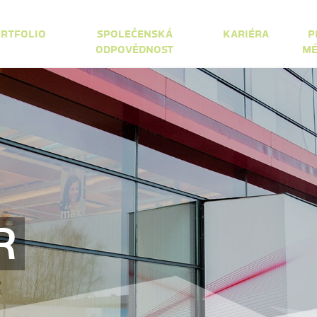
RTFOLIO
SPOLEČENSKÁ
KARIÉRA
P
ODPOVĚDNOST
MÉ
R