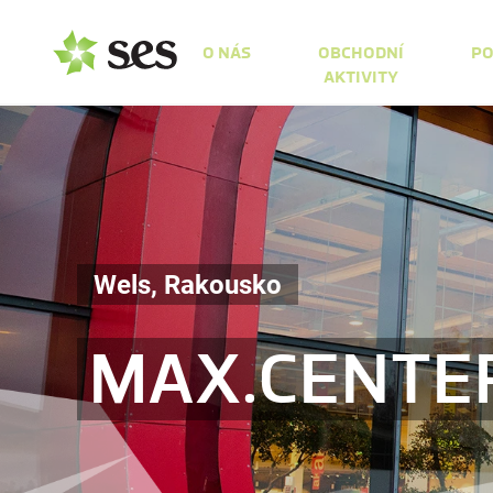
O NÁS
OBCHODNÍ
PO
AKTIVITY
Wels, Rakousko
MAX.CENTE