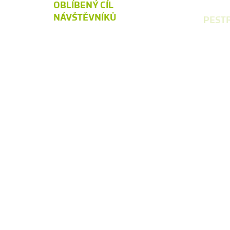
OBLÍBENÝ CÍL
NÁVŠTĚVNÍKŮ
PEST