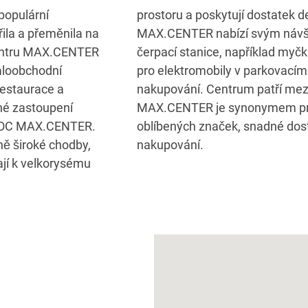
 populární
akupování.
ila a přeměnila na
doplňky a služby:
centru MAX.CENTER
o dobíjecí stanice
aloobchodní
využít během
restaurace a
vníků Welsu.
né zastoupení
orů, obchodů
 v OC MAX.CENTER.
né atmosféry při
ě široké chodby,
nakupování.
ají k velkorysému