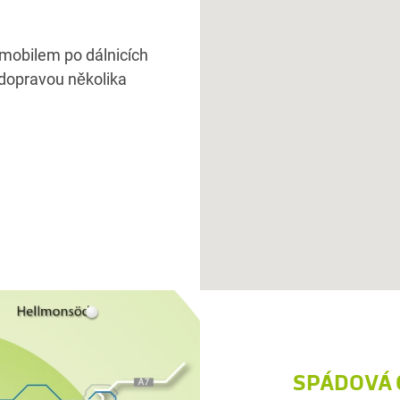
obilem po dálnicích
u dopravou několika
SPÁDOVÁ 