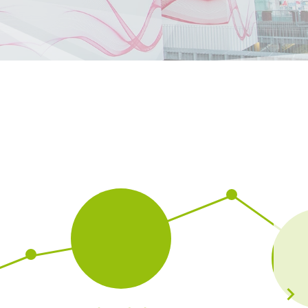
Chorvatsko
HR
EN