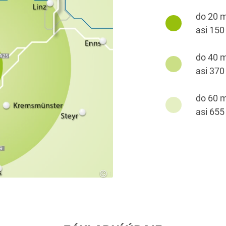
do 20 m
asi 150
do 40 m
asi 370
do 60 m
asi 655
©
SES