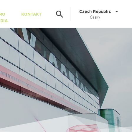
Czech Republic
RO
KONTAKT
Česky
DIA
Corporate
DE
EN
Rakousko
DE
EN
Slovinsko
SL
EN
Itálie
IT
EN
Maďarsko
HU
EN
Česká Republika
CS
EN