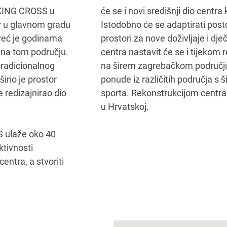
 KING CROSS u
će se i novi središnji dio centra
ar u glavnom gradu
Istodobno će se adaptirati postoj
 već je godinama
prostori za nove doživljaje i dje
 na tom području.
centra nastavit će se i tijekom r
tradicionalnog
na širem zagrebačkom područj
rio je prostor
ponude iz različitih područja s
e redizajnirao dio
sporta. Rekonstrukcijom centra
u Hrvatskoj.
 ulaže oko 40
ktivnosti
centra, a stvoriti