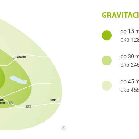
GRAVITAC
do 15 
oko 128
do 30 
oko 245
do 45 
oko 455
©
SES