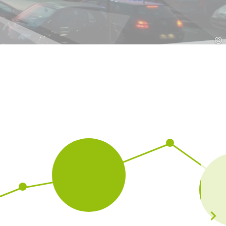
Hrvatska
HR
EN
©