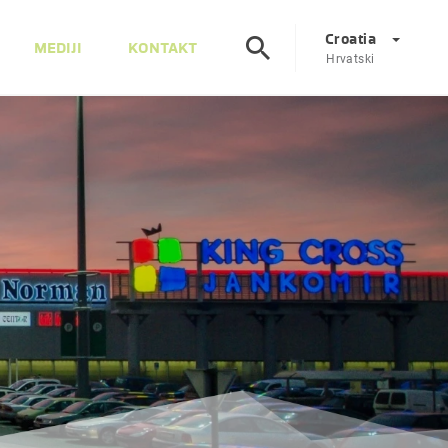
Croatia
MEDIJI
KONTAKT
Hrvatski
Corporate
DE
EN
Austrija
DE
EN
Slovenija
SL
EN
Italija
IT
EN
Mađarska
HU
EN
Češka
CS
EN