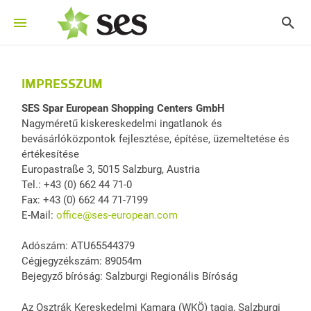
IMPRESSZUM
SES Spar European Shopping Centers GmbH
Nagyméretű kiskereskedelmi ingatlanok és
bevásárlóközpontok fejlesztése, építése, üzemeltetése és
értékesítése
Europastraße 3, 5015 Salzburg, Austria
Tel.: +43 (0) 662 44 71-0
Fax: +43 (0) 662 44 71-7199
E-Mail:
office@ses-european.com
Adószám: ATU65544379
Cégjegyzékszám: 89054m
Bejegyző bíróság: Salzburgi Regionális Bíróság
Az Osztrák Kereskedelmi Kamara (WKÖ) tagja, Salzburgi