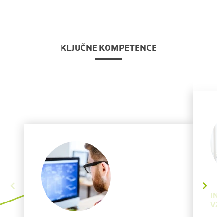
KLJUČNE KOMPETENCE
I
V