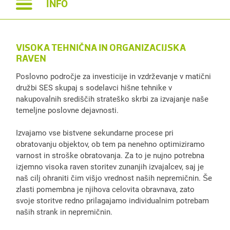
INFO
VISOKA TEHNIČNA IN ORGANIZACIJSKA
RAVEN
Poslovno področje za investicije in vzdrževanje v matični
družbi SES skupaj s sodelavci hišne tehnike v
nakupovalnih središčih strateško skrbi za izvajanje naše
temeljne poslovne dejavnosti.
Izvajamo vse bistvene sekundarne procese pri
obratovanju objektov, ob tem pa nenehno optimiziramo
varnost in stroške obratovanja. Za to je nujno potrebna
izjemno visoka raven storitev zunanjih izvajalcev, saj je
naš cilj ohraniti čim višjo vrednost naših nepremičnin. Še
zlasti pomembna je njihova celovita obravnava, zato
svoje storitve redno prilagajamo individualnim potrebam
naših strank in nepremičnin.