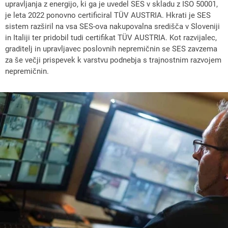
upravljanja z energijo, ki ga je uvedel SES v skladu z ISO 50001,
je leta 2022 ponovno certificiral TÜV AUSTRIA. Hkrati je SES
sistem razširil na vsa SES-ova nakupovalna središča v Sloveniji
in Italiji ter pridobil tudi certifikat TÜV AUSTRIA. Kot razvijalec,
graditelj in upravljavec poslovnih nepremičnin se SES zavzema
za še večji prispevek k varstvu podnebja s trajnostnim razvojem
nepremičnin.