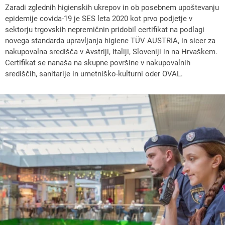
Zaradi zglednih higienskih ukrepov in ob posebnem upoštevanju
epidemije covida-19 je SES leta 2020 kot prvo podjetje v
sektorju trgovskih nepremičnin pridobil certifikat na podlagi
novega standarda upravljanja higiene TÜV AUSTRIA, in sicer za
nakupovalna središča v Avstriji, Italiji, Sloveniji in na Hrvaškem.
Certifikat se nanaša na skupne površine v nakupovalnih
središčih, sanitarije in umetniško-kulturni oder OVAL.