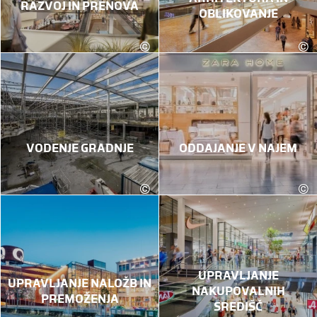
RAZVOJ IN PRENOVA
OBLIKOVANJE
©
©
kadawittfeldarchitektur
VODENJE GRADNJE
ODDAJANJE V NAJEM
©
©
Karin Lohberger Photography
UPRAVLJANJE
UPRAVLJANJE NALOŽB IN
NAKUPOVALNIH
PREMOŽENJA
SREDIŠČ