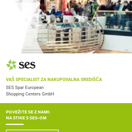
©
VAŠ SPECIALIST ZA NAKUPOVALNA SREDIŠČA
SES Spar European
Shopping Centers GmbH
POVEŽITE SE Z NAMI:
NA STIKE S SES-OM