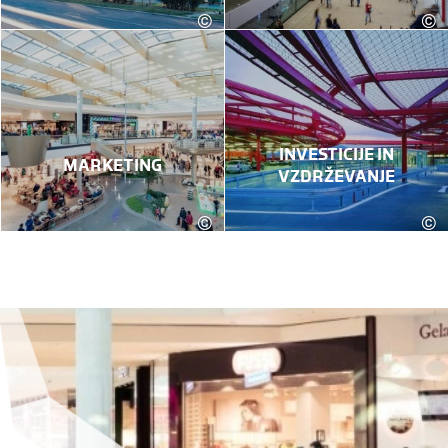
©
©
Robert Fritz
INVESTICIJE IN
MARKETING
VZDRŽEVANJE
©
©
Robert Fritz