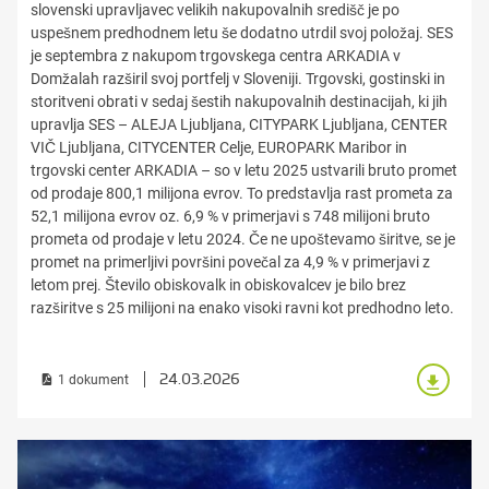
slovenski upravljavec velikih nakupovalnih središč je po
uspešnem predhodnem letu še dodatno utrdil svoj položaj. SES
je septembra z nakupom trgovskega centra ARKADIA v
Domžalah razširil svoj portfelj v Sloveniji. Trgovski, gostinski in
storitveni obrati v sedaj šestih nakupovalnih destinacijah, ki jih
upravlja SES – ALEJA Ljubljana, CITYPARK Ljubljana, CENTER
VIČ Ljubljana, CITYCENTER Celje, EUROPARK Maribor in
trgovski center ARKADIA – so v letu 2025 ustvarili bruto promet
od prodaje 800,1 milijona evrov. To predstavlja rast prometa za
52,1 milijona evrov oz. 6,9 % v primerjavi s 748 milijoni bruto
prometa od prodaje v letu 2024. Če ne upoštevamo širitve, se je
promet na primerljivi površini povečal za 4,9 % v primerjavi z
letom prej. Število obiskovalk in obiskovalcev je bilo brez
razširitve s 25 milijoni na enako visoki ravni kot predhodno leto.
24.03.2026
1 dokument