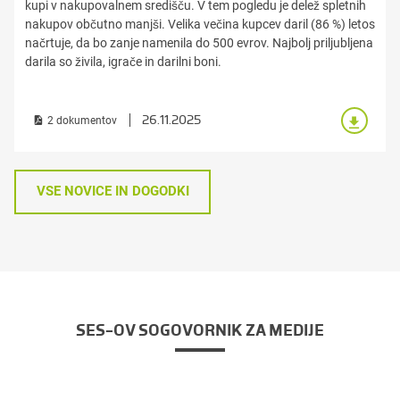
kupi v nakupovalnem središču. V tem pogledu je delež spletnih
nakupov občutno manjši. Velika večina kupcev daril (86 %) letos
načrtuje, da bo zanje namenila do 500 evrov. Najbolj priljubljena
darila so živila, igrače in darilni boni.
26.11.2025
2 dokumentov
VSE NOVICE IN DOGODKI
SES-OV SOGOVORNIK ZA MEDIJE