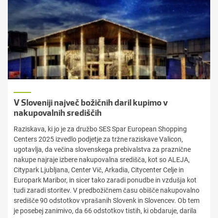
V Sloveniji največ božičnih daril kupimo v
nakupovalnih središčih
Raziskava, ki jo je za družbo SES Spar European Shopping
Centers 2025 izvedlo podjetje za tržne raziskave Valicon,
ugotavlja, da večina slovenskega prebivalstva za praznične
nakupe najraje izbere nakupovalna središča, kot so ALEJA,
Citypark Ljubljana, Center Vič, Arkadia, Citycenter Celje in
Europark Maribor, in sicer tako zaradi ponudbe in vzdušja kot
tudi zaradi storitev. V predbožičnem času obišče nakupovalno
središče 90 odstotkov vprašanih Slovenk in Slovencev. Ob tem
je posebej zanimivo, da 66 odstotkov tistih, ki obdaruje, darila