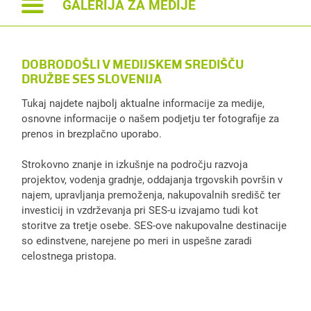
GALERIJA ZA MEDIJE
TONI PUGELJ
T
DOBRODOŠLI V MEDIJSKEM SREDIŠČU
DRUŽBE SES SLOVENIJA
Velikost datoteke: 55 kb | .jpeg
Ve
Tukaj najdete najbolj aktualne informacije za medije,
osnovne informacije o našem podjetju ter fotografije za
prenos in brezplačno uporabo.
Strokovno znanje in izkušnje na področju razvoja
projektov, vodenja gradnje, oddajanja trgovskih površin v
najem, upravljanja premoženja, nakupovalnih središč ter
investicij in vzdrževanja pri SES-u izvajamo tudi kot
storitve za tretje osebe. SES-ove nakupovalne destinacije
so edinstvene, narejene po meri in uspešne zaradi
celostnega pristopa.