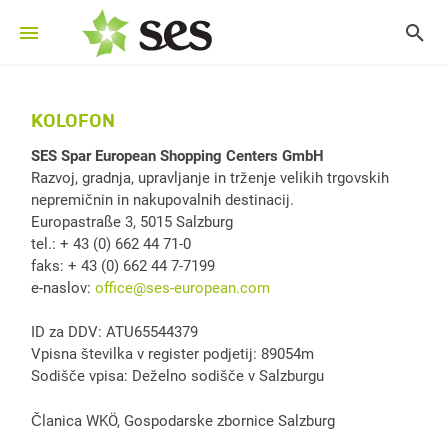
KOLOFON
SES Spar European Shopping Centers GmbH
Razvoj, gradnja, upravljanje in trženje velikih trgovskih
nepremičnin in nakupovalnih destinacij.
Europastraße 3, 5015 Salzburg
tel.: + 43 (0) 662 44 71-0
faks: + 43 (0) 662 44 7-7199
e-naslov:
office@ses-european.com
ID za DDV: ATU65544379
Vpisna številka v register podjetij: 89054m
Sodišče vpisa: Deželno sodišče v Salzburgu
Članica WKÖ, Gospodarske zbornice Salzburg