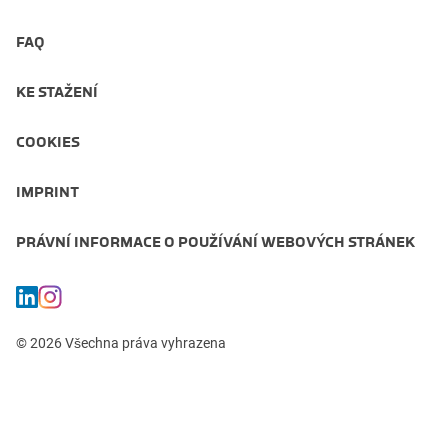
FAQ
KE STAŽENÍ
COOKIES
IMPRINT
PRÁVNÍ INFORMACE O POUŽÍVÁNÍ WEBOVÝCH STRÁNEK
© 2026 Všechna práva vyhrazena