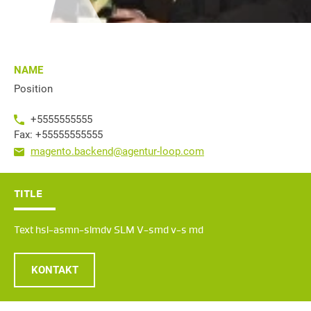
NAME
Position
+5555555555
Fax: +55555555555
magento.backend@agentur-loop.com
TITLE
Text hsl-asmn-slmdv SLM V-smd v-s md
KONTAKT