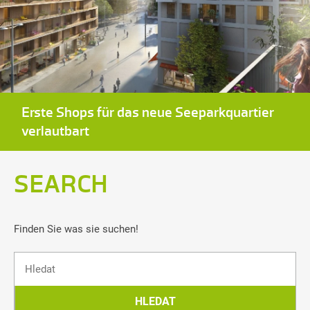
Erste Shops für das neue Seeparkquartier
verlautbart
SEARCH
Finden Sie was sie suchen!
Hledat
HLEDAT