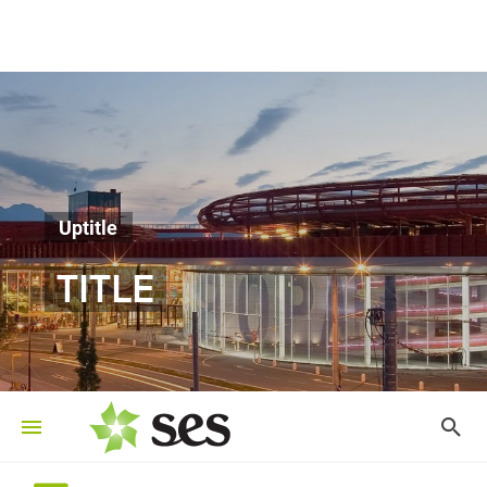
Uptitle
TITLE