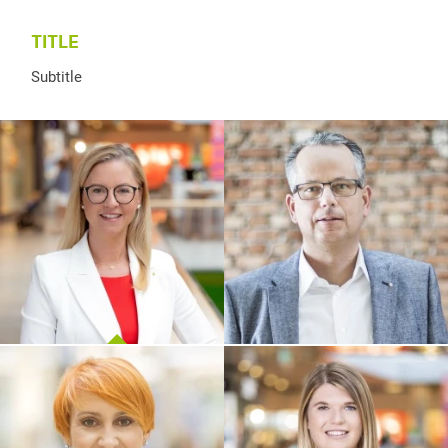
TITLE
Subtitle
Quote 1Quote 1Quote 1Quote 1Quote
Quote 2Quote 2Quote 2Quote 2Quote
1Quote 1Quote 1Quote 1Quote 1Quote
2Quote 2Quote 2Quote 2Quote 2Quote
1Quote 1Quote 1
2Quote 2Quote 2Quote 2