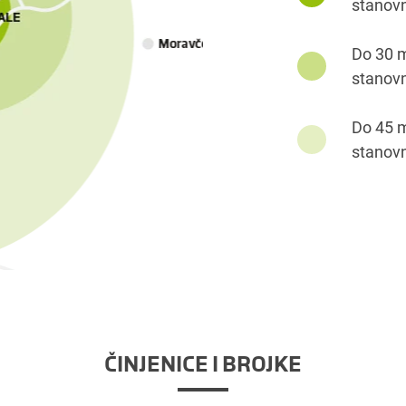
stanov
Do 30 m
stanov
Do 45 m
stanov
ČINJENICE I BROJKE