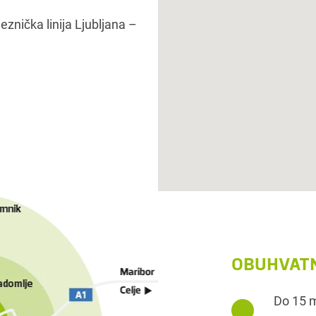
jeznička linija Ljubljana –
OBUHVATN
Do 15 m