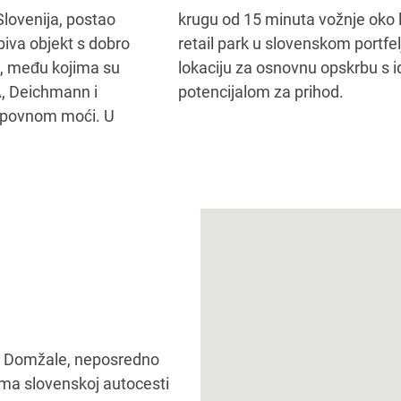
lovenija, postao
0.000 ljudi. Prvi
iva objekt s dobro
dstavlja vrhunsku
a, među kojima su
frastrukturom i
A, Deichmann i
potencijalom za prihod.
kupovnom moći. U
 u Domžale, neposredno
ema slovenskoj autocesti