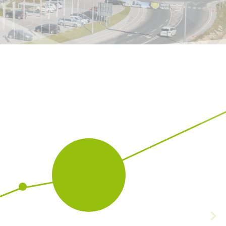
Hrvatska
HR
EN