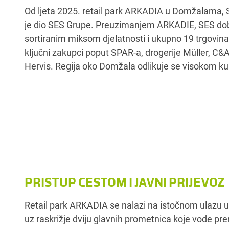
Od ljeta 2025. retail park ARKADIA u Domžalama, S
krugu od 15 minuta vožnje oko lokacije živi oko 14
je dio SES Grupe. Preuzimanjem ARKADIE, SES dob
retail park u slovenskom portfelju SES-a pre
sortiranim miksom djelatnosti i ukupno 19 trgovin
lokaciju za osnovnu opskrbu s idealnom in
ključni zakupci poput SPAR-a, drogerije Müller, C&
Hervis. Regija oko Domžala odlikuje se visokom 
PRISTUP CESTOM I JAVNI PRIJEVOZ
Retail park ARKADIA se nalazi na istočnom ulazu
uz raskrižje dviju glavnih prometnica koje vode pr