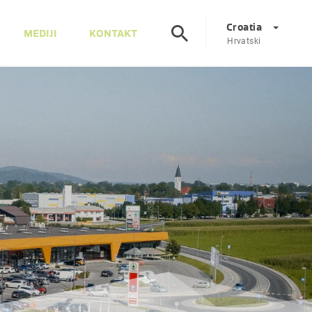
Croatia
MEDIJI
KONTAKT
Hrvatski
Corporate
DE
EN
Austrija
DE
EN
Slovenija
SL
EN
Italija
IT
EN
Mađarska
HU
EN
Češka
CS
EN