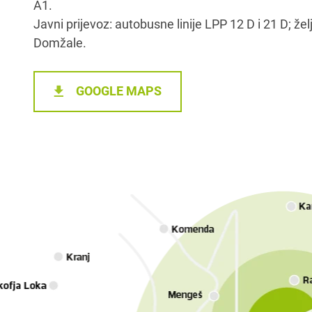
A1.
Javni prijevoz: autobusne linije LPP 12 D i 21 D; žel
Domžale.
GOOGLE MAPS