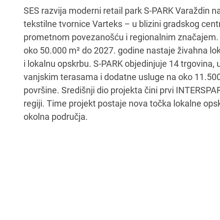
SES razvija moderni retail park S-PARK Varaždin na
tekstilne tvornice Varteks – u blizini gradskog cen
prometnom povezanošću i regionalnim značajem. 
oko 50.000 m² do 2027. godine nastaje živahna lok
i lokalnu opskrbu. S-PARK objedinjuje 14 trgovina, u
vanjskim terasama i dodatne usluge na oko 11.5
površine. Središnji dio projekta čini prvi INTERSP
regiji. Time projekt postaje nova točka lokalne ops
okolna područja.