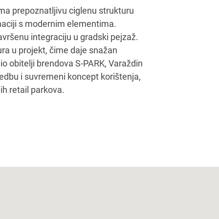
ima prepoznatljivu ciglenu strukturu
naciji s modernim elementima.
vršenu integraciju u gradski pejzaž.
ura u projekt, čime daje snažan
dio obitelji brendova S-PARK, Varaždin
vedbu i suvremeni koncept korištenja,
nih retail parkova.