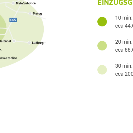
EINZUGSG
10 min:
cca 44.
20 min:
cca 88.
30 min:
cca 200