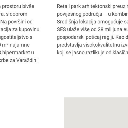
 prostoru bivše
Retail park arhitektonski preuz
tra, s dobrom
povijesnog područja – u kombi
Na površini od
Središnja lokacija omogućuje sa
acija za kupovinu
SES ulaže više od 28 milijuna e
gostiteljstvo s
gospodarski poticaj regiji. Kao 
00 m² najamne
predstavlja visokokvalitetnu iz
AR hipermarket u
koji se jasno razlikuje od klasič
krbe za Varaždin i