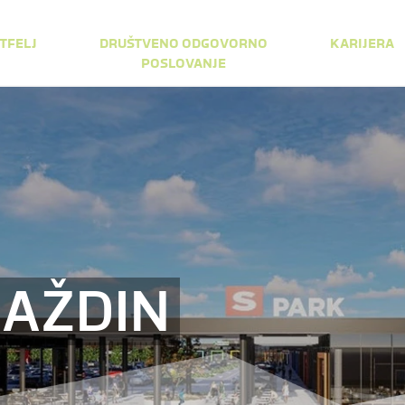
TFELJ
DRUŠTVENO ODGOVORNO
KARIJERA
POSLOVANJE
RAŽDIN