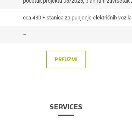
početak projekta 08/2025, planirani završetak
cca 430 + stanica za punjenje električnih vozila
–
PREUZMI
SERVICES