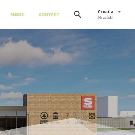
Croatia
MEDIJI
KONTAKT
Hrvatski
Corporate
DE
EN
Austrija
DE
EN
Slovenija
SL
EN
Italija
IT
EN
Mađarska
HU
EN
Češka
CS
EN