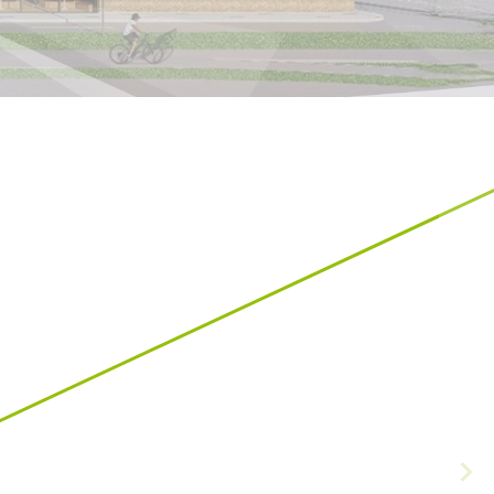
Hrvatska
HR
EN