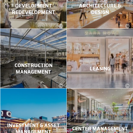
DEVELOPMENT
ARCHITECTURE &
REDEVELOPMENT
DESIGN
©
©
kadawittfeldarchitektur
CONSTRUCTION
LEASING
MANAGEMENT
©
©
Karin Lohberger Photography
INVESTMENT & ASSET
CENTER MANAGEMENT
MANAGEMENT