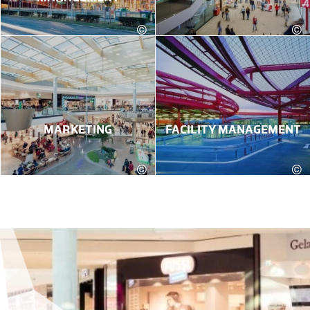
©
©
Robert Fritz
MARKETING
FACILITY MANAGEMENT
©
©
Robert Fritz