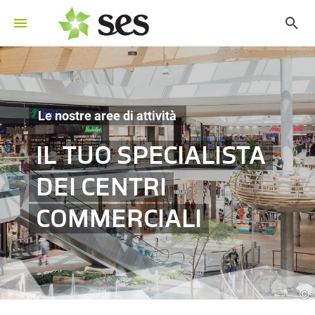
Le nostre aree di attività
IL TUO SPECIALISTA
DEI CENTRI
COMMERCIALI
©