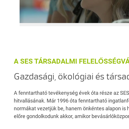
A SES TÁRSADALMI FELELŐSSÉGV
Gazdasági, ökológiai és társa
A fenntartható tevékenység évek óta része az SES
hitvallásának. Már 1996 óta fenntartható ingatlanf
normákat vezetjük be, hanem önkéntes alapon is 
előre gondolkodunk akkor, amikor bevásárlóközpon