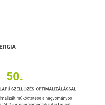
ERGIA
50
LAPÚ SZELLŐZÉS-OPTIMALIZÁLÁSSAL
timalizált működtetése a hagyományos
r 50% -os energiamegtakarítást jelent.