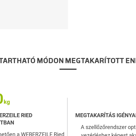
TARTHATÓ MÓDON MEGTAKARÍTOTT EN
0
RZEILE RIED
MEGTAKARÍTÁS IGÉNYA
NTBAN
A szellőzőrendszer op
nhetően a WEBERZEILE Ried
vezérléshez képest aká