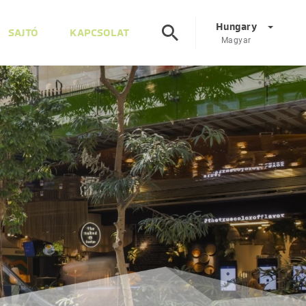
Hungary
SAJTÓ
KAPCSOLAT
Magyar
Corporate
DE
EN
Ausztria
DE
EN
Szlovénia
SL
EN
Olaszország
IT
EN
Magyarország
HU
EN
Csehország
CS
EN