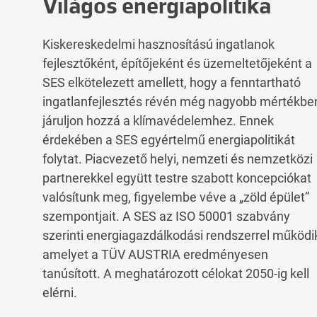
Világos energiapolitika
Kiskereskedelmi hasznosítású ingatlanok
fejlesztőként, építőjeként és üzemeltetőjeként a
SES elkötelezett amellett, hogy a fenntartható
ingatlanfejlesztés révén még nagyobb mértékbe
járuljon hozzá a klímavédelemhez. Ennek
érdekében a SES egyértelmű energiapolitikát
folytat. Piacvezető helyi, nemzeti és nemzetközi
partnerekkel együtt testre szabott koncepciókat
valósítunk meg, figyelembe véve a „zöld épület”
szempontjait. A SES az ISO 50001 szabvány
szerinti energiagazdálkodási rendszerrel működi
amelyet a TÜV AUSTRIA eredményesen
tanúsított. A meghatározott célokat 2050-ig kell
elérni.