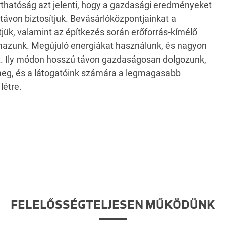
rthatóság azt jelenti, hogy a gazdasági eredményeket
ávon biztosítjuk. Bevásárlóközpontjainkat a
jük, valamint az építkezés során erőforrás-kímélő
lmazunk. Megújuló energiákat használunk, és nagyon
t. Ily módon hosszú távon gazdaságosan dolgozunk,
k meg, és a látogatóink számára a legmagasabb
létre.
FELELŐSSÉGTELJESEN MŰKÖDÜNK