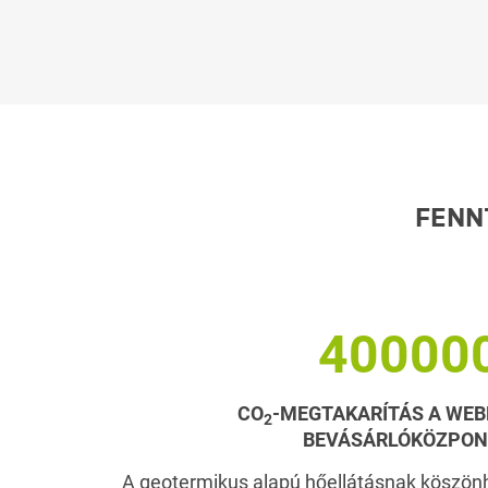
FENN
40000
CO
-MEGTAKARÍTÁS A WEBE
2
BEVÁSÁRLÓKÖZPO
A geotermikus alapú hőellátásnak köszö