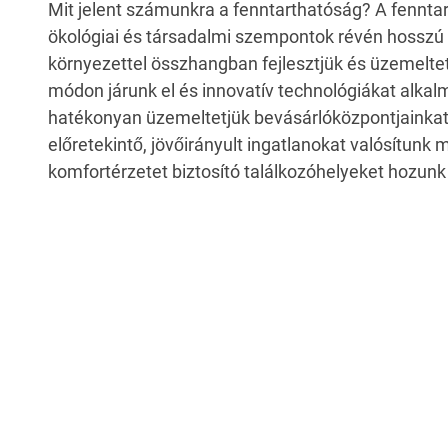
Mit jelent számunkra a fenntarthatóság? A fennta
ökológiai és társadalmi szempontok révén hosszú t
környezettel összhangban fejlesztjük és üzemeltet
módon járunk el és innovatív technológiákat alka
hatékonyan üzemeltetjük bevásárlóközpontjainka
előretekintő, jövőirányult ingatlanokat valósítun
komfortérzetet biztosító találkozóhelyeket hozunk 