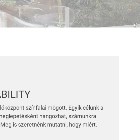
Horvátország
HR
EN
©
BILITY
óközpont színfalai mögött. Egyik célunk a
meglepetésként hangozhat, számunkra
 Meg is szeretnénk mutatni, hogy miért.