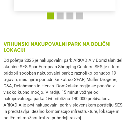
VRHUNSKI NAKUPOVALNI PARK NA ODLIČNI
LOKACIJI
Od poletja 2025 je nakupovalni park ARKADIA v Domžalah del
skupine SES Spar European Shopping Centers. SES je s tem
pridobil sodoben nakupovalni park z raznoliko ponudbo 19
trgovin, med njimi ponudnike kot so SPAR, Müller Drogerie,
C&A, Deichmann in Hervis. Domžalska regija se ponaša z
visoko kupno močjo. V radiju 15 minut vožnje od
nakupovalnega parka živi približno 140.000 prebivalcev.
ARKADIA je prvi nakupovalni park v slovenskem portfelju SES
in predstavlja idealno kombinacijo infrastrukture, lokacije in
odličnimi možnostmi za prihodnji razvoj.