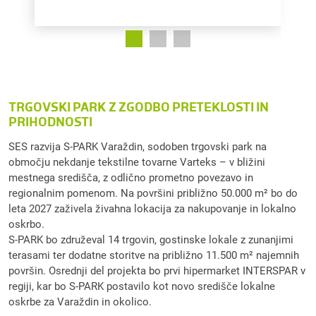
TRGOVSKI PARK Z ZGODBO PRETEKLOSTI IN
PRIHODNOSTI
SES razvija S-PARK Varaždin, sodoben trgovski park na
območju nekdanje tekstilne tovarne Varteks – v bližini
mestnega središča, z odlično prometno povezavo in
regionalnim pomenom. Na površini približno 50.000 m² bo do
leta 2027 zaživela živahna lokacija za nakupovanje in lokalno
oskrbo.
S-PARK bo združeval 14 trgovin, gostinske lokale z zunanjimi
terasami ter dodatne storitve na približno 11.500 m² najemnih
površin. Osrednji del projekta bo prvi hipermarket INTERSPAR v
regiji, kar bo S-PARK postavilo kot novo središče lokalne
oskrbe za Varaždin in okolico.