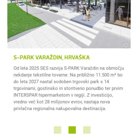
©
rmat
HB F
S‑PARK VARAŽDIN, HRVAŠKA
Od leta 2025 SES razvija S‑PARK Varaždin na območju
nekdanje tekstilne tovarne. Na približno 11.500 m² bo
do leta 2027 nastal sodoben trgovski park s 14
trgovinami, gostinsko in storitveno ponudbo ter prvim
INTERSPAR hipermarketom v regiji. Z investicijo,
vredno več kot 28 milijonov evrov, nastaja nova
privlačna regionalna nakupovalna destinacija.