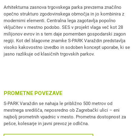
Arhitekturna zasnova trgovskega parka prevzema značilno
opečno strukturo zgodovinskega območja in jo kombinira z
modernimi elementi. Centralna lega zagotavlja popolno
vključitev v mestno podobo. SES v projekt vlaga več kot 28
milijonov evrov in s tem daje pomemben gospodarski zagon
regiji. Kot del blagovne znamke S-PARK Varaždin predstavlja
visoko kakovostno izvedbo in sodoben koncept uporabe, ki se
jasno razlikuje od klasičnih trgovskih parkov.
PROMETNE POVEZAVE
S-PARK Varaždin se nahaja le približno 500 metrov od
mestnega središča, neposredno ob Zagrebački ulici – eni
najbolj prometnih vpadnic v mesto. Prometna dostopnost za
pešce, kolesarje in javni prevoz je odlična.